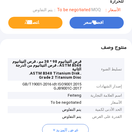
للحرارة
الأسعار：To be negotiated
MOQ：يتم التفاوض
افضل سعر
ﺎﺘﺼﻟ ﺍﻶﻧ
منتوج وصف
قرص التيتانيوم 98 * 38 مم ، قرص التيتانيوم
ASTM B348 ، قرص التيتانيوم من الدرجة
تسليط الضوء
الثانية
,
,
ASTM B348 Titanium Disk
Grade 2 Titanium Disc
GB/T19001-2016 idt ISO9001:2015
إصدار الشهادات
GJB9001C-2017
اسم العلامة التجارية
Feiteng
الأسعار
To be negotiated
الحد الأدنى لكمية
يتم التفاوض
القدرة على العرض
يتم التفاوض
عرض المزيد