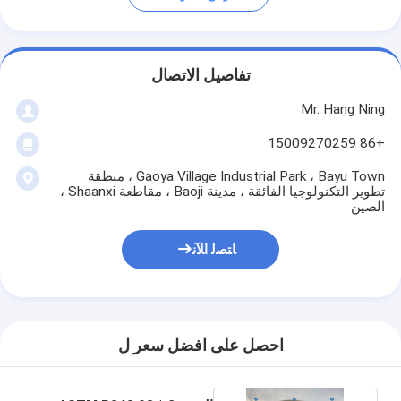
تفاصيل الاتصال
Mr. Hang Ning
+86 15009270259
Gaoya Village Industrial Park ، Bayu Town ، منطقة
تطوير التكنولوجيا الفائقة ، مدينة Baoji ، مقاطعة Shaanxi ،
الصين
ﺎﺘﺼﻟ ﺍﻶﻧ
احصل على افضل سعر ل