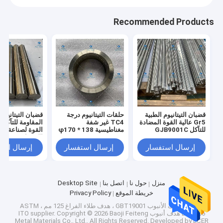
Recommended Products
قضبان التيتانيوم الطبية
حلقات التيتانيوم درجة
Gr5 عالية القوة المضادة
TC4 غير شفة
المقاومة للتآكل ع
للتآكل GJB9001C
مغناطيسية φ170 * 138
القوة لصناعة الت
* 70
الكهربائي
إرسال استفسار
إرسال استفسار
إرسال است
منزل
حول نا
اتصل بنا
Desktop Site
خريطة الموقع
Privacy Policy
الصين أهداف الأنبوب GBT19001 ، هدف طلاء الفراغ 125 مم ، ASTM
B861-06 هدف أنبوب ITO supplier.
Copyright © 2026 Baoji Feiteng
Metal Materials Co., Ltd.. All Rights Reserved. Developed by
ECER