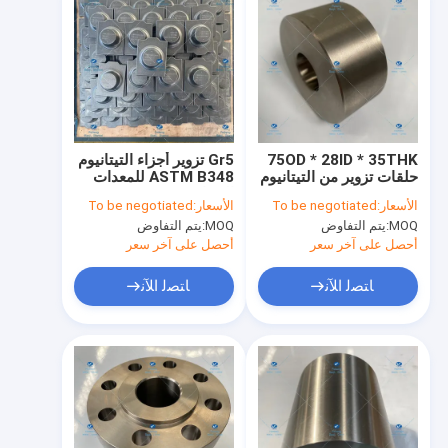
75OD * 28ID * 35THK
Gr5 تزوير أجزاء التيتانيوم
حلقات تزوير من التيتانيوم
ASTM B348 للمعدات
GB / T19001
الصناعية
الأسعار:
To be negotiated
الأسعار:
To be negotiated
MOQ:
يتم التفاوض
MOQ:
يتم التفاوض
أحصل على آخر سعر
أحصل على آخر سعر
ﺎﺘﺼﻟ ﺍﻶﻧ
ﺎﺘﺼﻟ ﺍﻶﻧ
الصفحة الرئيسية
منتجات
معلومات عنا