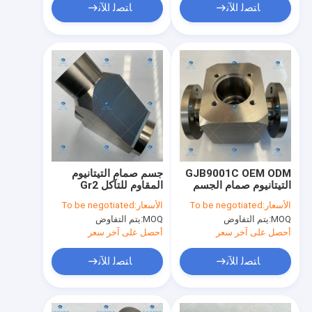
ﺎﺘﺼﻟ ﺍﻶﻧ
ﺎﺘﺼﻟ ﺍﻶﻧ
GJB9001C OEM ODM
جسم صمام التيتانيوم
التيتانيوم صمام الجسم
المقاوم للتآكل Gr2
للصناعات الكيماوية
ASTM B348
الأسعار:
To be negotiated
الأسعار:
To be negotiated
MOQ:
يتم التفاوض
MOQ:
يتم التفاوض
أحصل على آخر سعر
أحصل على آخر سعر
ﺎﺘﺼﻟ ﺍﻶﻧ
ﺎﺘﺼﻟ ﺍﻶﻧ