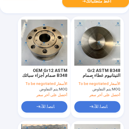
أعط متطلباتك
OEM Gr12 ASTM
Gr2 ASTM B348
التيتانيوم غطاء صمام
B348 صمام أجزاء سبائك
التيتانيوم تزوير أجزاء
التيتانيوم
الأسعار:
To be negotiated
الأسعار:
To be negotiated
مقاومة للحرارة
MOQ:
يتم التفاوض
MOQ:
يتم التفاوض
أحصل على آخر سعر
أحصل على آخر سعر
ﺎﺘﺼﻟ ﺍﻶﻧ
ﺎﺘﺼﻟ ﺍﻶﻧ