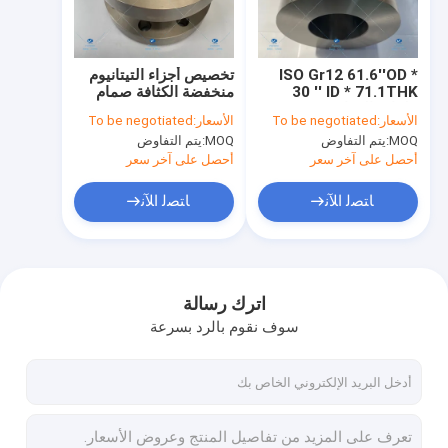
جولة في المعمل
مراقبة الجودة
ISO Gr12 61.6''OD *
تخصيص أجزاء التيتانيوم
30 '' ID * 71.1THK
منخفضة الكثافة صمام
اتصل بنا
حلقات التيتانيوم
GB / T19001
الأسعار:
To be negotiated
الأسعار:
To be negotiated
MOQ:
يتم التفاوض
MOQ:
يتم التفاوض
اطلب اقتباس
أحصل على آخر سعر
أحصل على آخر سعر
ﺎﺘﺼﻟ ﺍﻶﻧ
ﺎﺘﺼﻟ ﺍﻶﻧ
أهداف الأنبوب
أهداف التيتانيوم
اترك رسالة
سوف نقوم بالرد بسرعة
الهدف النحاس
أهداف الفولاذ المقاوم للصدأ
الشفاه التيتانيوم